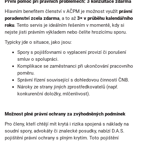
První pomoc při právních problémech: 3 konzultace zdarma
Hlavním benefitem členství v AČPM je možnost využít
právní
poradenství zcela zdarma
, a to až
3× v průběhu kalendářního
roku
. Tento servis je ideálním řešením v momentě, kdy si
nejste jisti právním výkladem nebo čelíte hrozícímu sporu.
Typicky jde o situace, jako jsou:
Spory s pojišťovnami o vyplacení provizí či porušení
smluv o spolupráci.
Komplikace se zaměstnanci při ukončování pracovního
poměru.
Správní řízení související s dohledovou činností ČNB.
Nároky ze strany jiných zprostředkovatelů (např.
konkurenční doložky, mlčenlivost).
Možnost plné právní ochrany za zvýhodněných podmínek
Pro členy, kteří chtějí mít krytá i rizika spojená s náklady na
soudní spory, advokáty či znalecké posudky, nabízí D.A.S.
pojištění právní ochrany s plným krytím. Toto pojištění