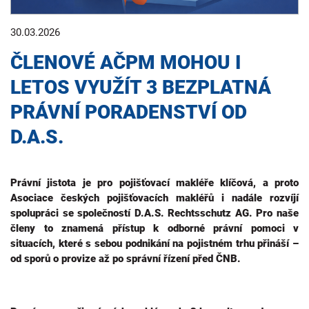
30.03.2026
ČLENOVÉ AČPM MOHOU I
LETOS VYUŽÍT 3 BEZPLATNÁ
PRÁVNÍ PORADENSTVÍ OD
D.A.S.
Právní jistota je pro pojišťovací makléře klíčová, a proto
Asociace českých pojišťovacích makléřů i nadále rozvíjí
spolupráci se společností D.A.S. Rechtsschutz AG. Pro naše
členy to znamená přístup k odborné právní pomoci v
situacích, které s sebou podnikání na pojistném trhu přináší –
od sporů o provize až po správní řízení před ČNB.