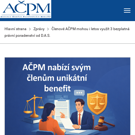
Hlavní strana
Zprávy
Členové AČPM mohou i letos využít 3 bezplatná
právní poradenství od D.A.S.